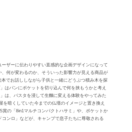
ユーザーに伝わりやすい直感的な企画デザインになって
か、何が変わるのか、そういった影響力が見える商品が
、絵本でお話ししながら子供と一緒にどうぶつ積み木を探
ズ」はパンにポケットを切り込んで何を挟もうかと考え
ン」は、パスタを浸して生麵に変える体験をやってみた
部屋を暗くしていた今までの仏壇のイメージと置き換え
賞の「8in1マルチコンパクトハサミ」や、ポケットか
ードコンロ」などが、キャンプで息子たちに尊敬される