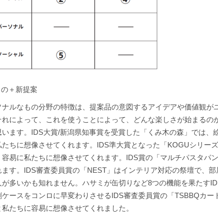
もの＋新提案
ソナルなもの分野の特徴は、提案品の意図するアイデアや価値観が
それによって、これを使うことによって、どんな楽しさが始まるの
思います。IDS大賞/新潟県知事賞を受賞した「くみ木の森」では
たちに想像させてくれます。IDS準大賞となった「KOGUシリー
、容易に私たちに想像させてくれます。IDS賞の「マルチパスタパ
ます。IDS審査委員賞の「NEST」はインテリア対応の祭壇で、
が多いかも知れません。ハサミが缶切りなど8つの機能を果たすIDS
ケースをコンロに早変わりさせるIDS審査委員賞の「TSBBQカ
と私たちに容易に想像させてくれました。