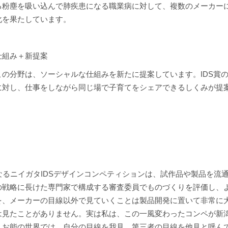
る粉塵を吸い込んで肺疾患になる職業病に対して、複数のメーカー
化を果たしています。
仕組み＋新提案
この分野は、ソーシャルな仕組みを新たに提案しています。IDS賞
に対し、仕事をしながら同じ場で子育てをシェアできるしくみが提
なるニイガタIDSデザインコンペティションは、試作品や製品を
の戦略に長けた専門家で構成する審査委員でものづくりを評価し、
を、メーカーの目線以外で見ていくことは製品開発に置いて非常に大
は見たことがありません。実は私は、この一風変わったコンペが新
。お能の世界では、自分の目線を我見、第三者の目線を他見と呼ん