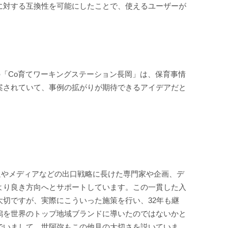
に対する互換性を可能にしたことで、使えるユーザーが
の「Co育てワーキングステーション長岡」は、保育事情
案されていて、事例の拡がりが期待できるアイデアだと
流通やメディアなどの出口戦略に長けた専門家や企画、デ
より良き方向へとサポートしています。この一貫した入
切ですが、実際にこういった施策を行い、32年も継
潟を世界のトップ地域ブランドに導いたのではないかと
でいまして、世阿弥もこの他見の大切さを説いていま