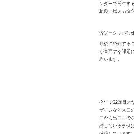
ンダーで発生す
格段に増える進
⑤ソーシャルな
最後に紹介する
が直面する課題
思います。
今年で32回目と
ザインなど入口
口から出口まで
続している事例
確信しています