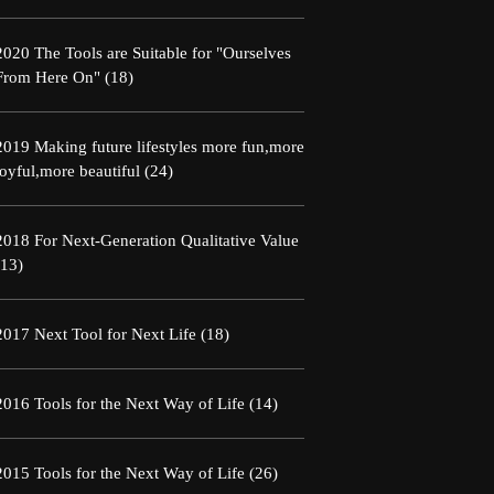
2020 The Tools are Suitable for "Ourselves
From Here On"
(18)
2019 Making future lifestyles more fun,more
joyful,more beautiful
(24)
2018 For Next-Generation Qualitative Value
(13)
2017 Next Tool for Next Life
(18)
2016 Tools for the Next Way of Life
(14)
2015 Tools for the Next Way of Life
(26)