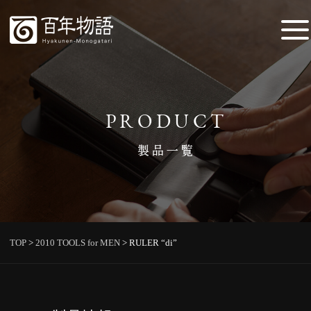
PRODUCT
製品一覧
TOP
>
2010 TOOLS for MEN
>
RULER “di”