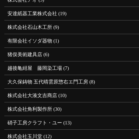
安達紙器工業株式会社
(19)
株式会社石山木工所
(9)
有限会社イソダ器物
(1)
猪俣美術建具店
(6)
越後亀紺屋 藤岡染工場
(7)
大久保鋳物 五代晴雲原惣右エ門工房
(8)
株式会社大湊文吉商店
(10)
株式会社角利製作所
(30)
硝子工房クラフト・ユー
(13)
株式会社玉川堂
(12)