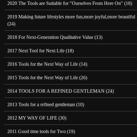
2020 The Tools are Suitable for "Ourselves From Here On"
(18)
2019 Making future lifestyles more fun,more joyful,more beautiful
(24)
2018 For Next-Generation Qualitative Value
(13)
2017 Next Tool for Next Life
(18)
2016 Tools for the Next Way of Life
(14)
2015 Tools for the Next Way of Life
(26)
2014 TOOLS FOR A REFINED GENTLEMAN
(24)
2013 Tools for a refined gentleman
(10)
2012 MY WAY OF LIFE
(30)
2011 Good time tools for Two
(19)