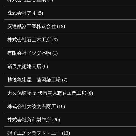
株式会社アオ
(5)
安達紙器工業株式会社
(19)
株式会社石山木工所
(9)
有限会社イソダ器物
(1)
猪俣美術建具店
(6)
越後亀紺屋 藤岡染工場
(7)
大久保鋳物 五代晴雲原惣右エ門工房
(8)
株式会社大湊文吉商店
(10)
株式会社角利製作所
(30)
硝子工房クラフト・ユー
(13)