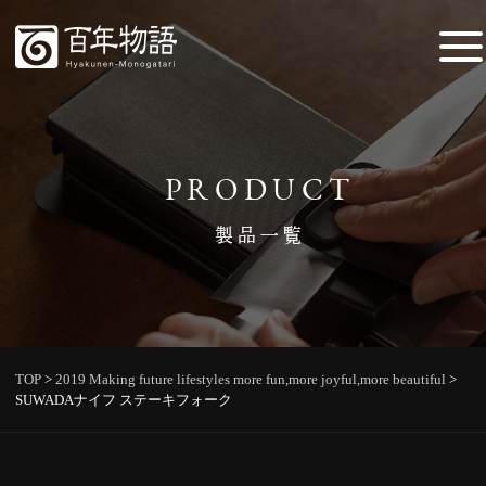
PRODUCT
製品一覧
TOP
>
2019 Making future lifestyles more fun,more joyful,more beautiful
>
SUWADAナイフ ステーキフォーク