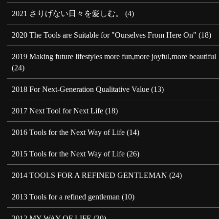
2021 さりげない日々を愛しむ。
(4)
2020 The Tools are Suitable for "Ourselves From Here On"
(18)
2019 Making future lifestyles more fun,more joyful,more beautiful
(24)
2018 For Next-Generation Qualitative Value
(13)
2017 Next Tool for Next Life
(18)
2016 Tools for the Next Way of Life
(14)
2015 Tools for the Next Way of Life
(26)
2014 TOOLS FOR A REFINED GENTLEMAN
(24)
2013 Tools for a refined gentleman
(10)
2012 MY WAY OF LIFE
(30)