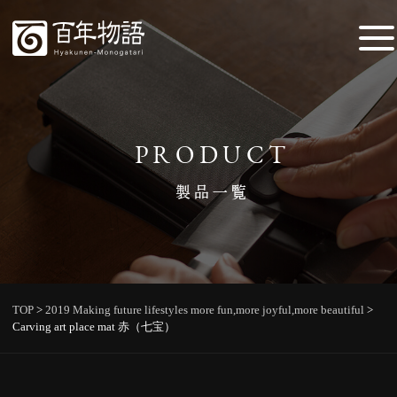
PRODUCT
製品一覧
TOP
>
2019 Making future lifestyles more fun,more joyful,more beautiful
>
Carving art place mat 赤（七宝）