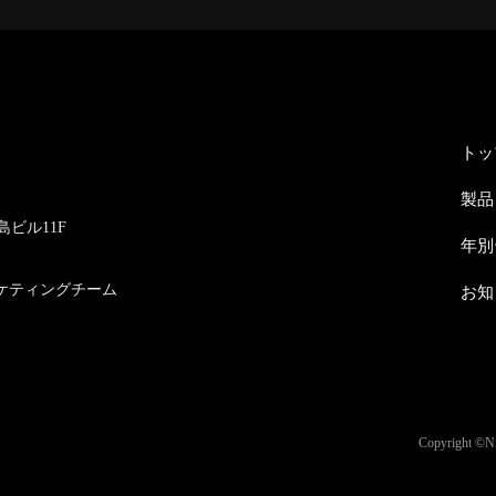
トッ
製品
島ビル11F
年別
ケティングチーム
お知
Copyright ©Nii