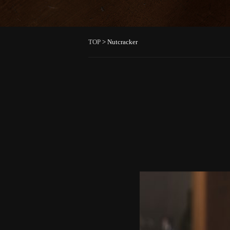
TOP
>
Nutcracker