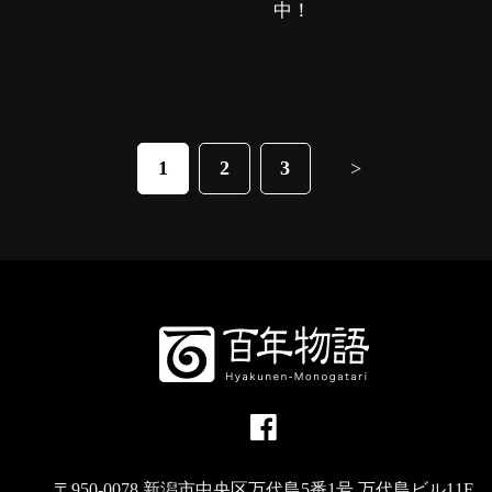
中！
1
2
3
>
〒950-0078 新潟市中央区万代島5番1号 万代島ビル11F