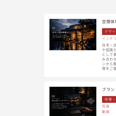
空間体
デザイ
インテ
住宅・
や図面
として表
み合わ
ンから
現をご
ブラン
映像・
写真
動画