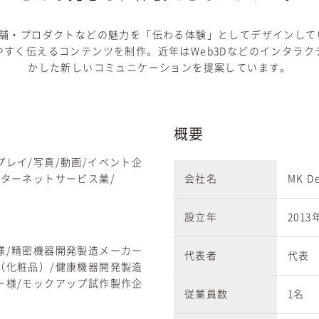
・店舗・プロダクトなどの魅力を「伝わる体験」としてデザインし
すく伝えるコンテンツを制作。近年はWeb3Dなどのインタラ
かした新しいコミュニケーションを提案しています。
概要
レイ/写真/動画/イベント企
ンターネットサービス業/
会社名
MK De
設立年
2013
様/精密機器開発製造メーカー
代表者
代表 
（化粧品）/健康機器開発製造
ー様/モックアップ試作製作企
従業員数
1名