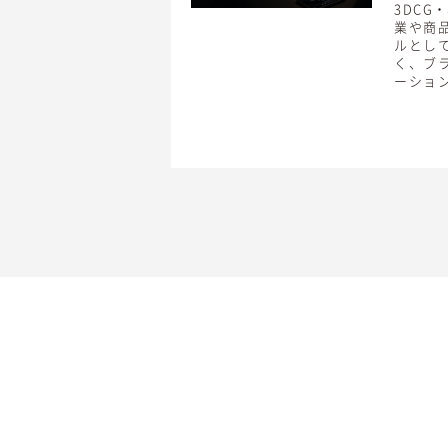
3DCG
業や商
ルとし
く、ブ
ーショ