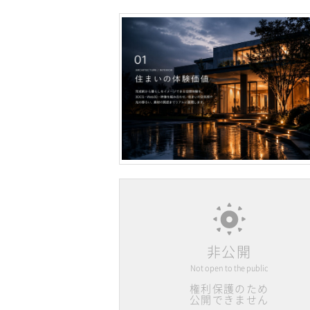
非公開
Not open to the public
権利保護のため
公開できません