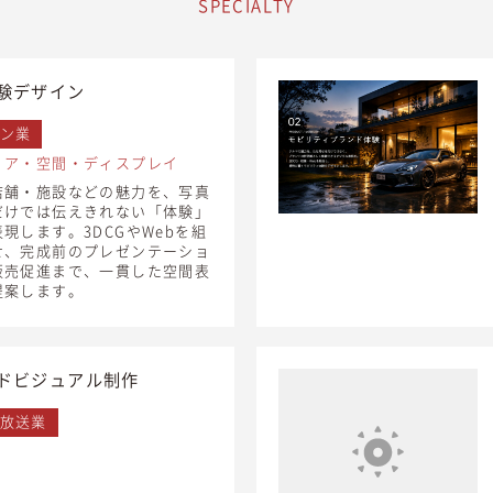
SPECIALTY
験デザイン
ン業
リア・空間・ディスプレイ
店舗・施設などの魅力を、写真
だけでは伝えきれない「体験」
現します。3DCGやWebを組
せ、完成前のプレゼンテーショ
販売促進まで、一貫した空間表
提案します。
ドビジュアル制作
放送業