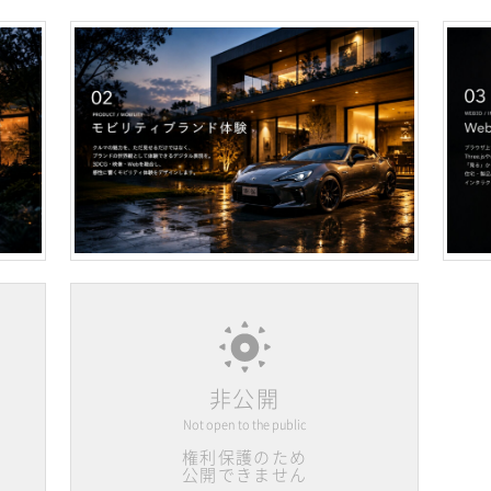
非公開
Not open to the public
権利保護のため
公開できません