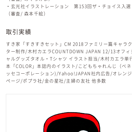
・玄光社イラストレーション 第153回ザ・チョイス入選
（審査/ 森本千絵）
取引実績
すき家「すきすきセット」CM 2018ファミリー篇キャラ
ター制作/木村カエラCOUNTDOWN JAPAN 12/13オフィ
ャルグッズタオル・Tシャツ イラスト担当/木村カエラ単
本「COLOR」本誌内のイラスト/こどもちゃれんじ（ベネ
ッセコーポレーション)/Yahoo!JAPAN社内広告/オレンジ
ページ/ポプラ社/金の星社/主婦の友社 他多数