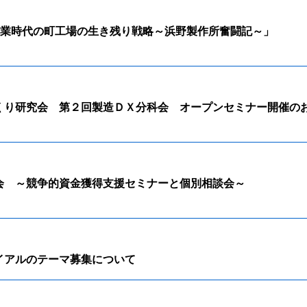
大廃業時代の町工場の生き残り戦略～浜野製作所奮闘記～」
くり研究会 第２回製造ＤＸ分科会 オープンセミナー開催の
会 ～競争的資金獲得支援セミナーと個別相談会～
イアルのテーマ募集について