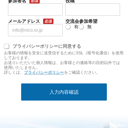
参加者名
役職
必須
メールアドレス
交流会参加希望
必須
有
無
同
プライバシーポリシーに同意する
意
お客様の情報を安全に送受信するためにSSL（暗号化通信）を使用
事
しております。
項
お送りいただいた個人情報は、お客様との連絡等の目的以外では
使用いたしません。
必
詳しくは、
プライバシーポリシー
をご確認ください。
須
入力内容確認