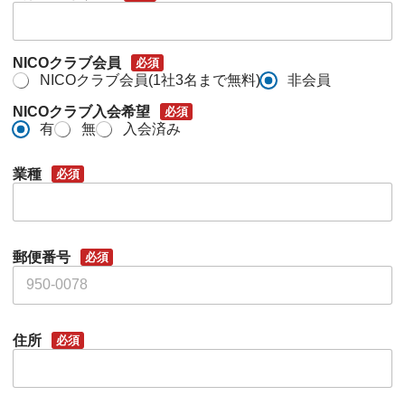
NICOクラブ会員
必須
NICOクラブ会員(1社3名まで無料)
非会員
NICOクラブ入会希望
必須
有
無
入会済み
業種
必須
郵便番号
必須
住所
必須