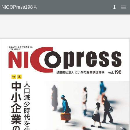
NICOPress198号
1